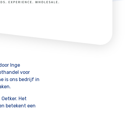
door Inge
othandel voor
 is ons bedrijf in
aken.
. Oetker. Het
 en betekent een