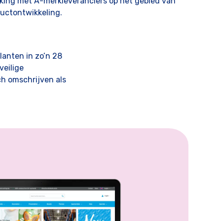
ing met A-merkleveranciers op het gebied van
ductontwikkeling.
anten in zo’n 28
veilige
ch omschrijven als