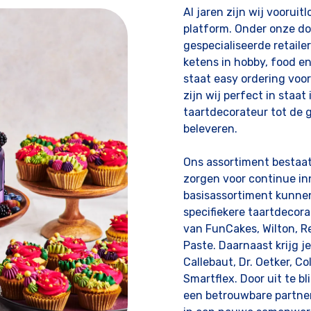
Al jaren zijn wij voorui
platform. Onder onze doe
gespecialiseerde retaile
ketens in hobby, food e
staat easy ordering voor
zijn wij perfect in staa
taartdecorateur tot de g
beleveren.
Ons assortiment bestaat
zorgen voor continue i
basisassortiment kunnen
specifiekere taartdecorat
van FunCakes, Wilton, R
Paste. Daarnaast krijg 
Callebaut, Dr. Oetker, Co
Smartflex. Door uit te bl
een betrouwbare partner 