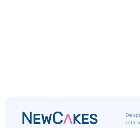
Dé spe
retail