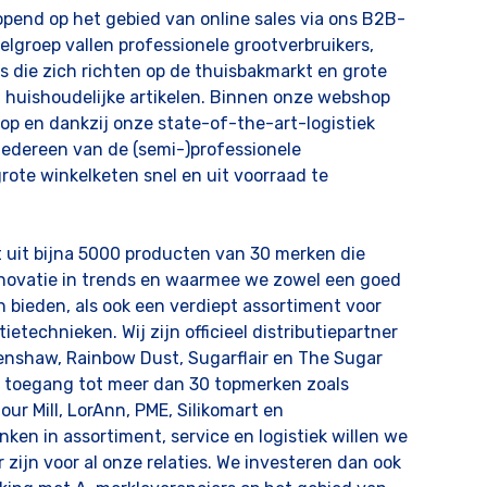
tlopend op het gebied van online sales via ons B2B-
lgroep vallen professionele grootverbruikers,
rs die zich richten op de thuisbakmarkt en grote
n huishoudelijke artikelen. Binnen onze webshop
op en dankzij onze state-of-the-art-logistiek
t iedereen van de (semi-)professionele
rote winkelketen snel en uit voorraad te
 uit bijna 5000 producten van 30 merken die
nnovatie in trends en waarmee we zowel een goed
 bieden, als ook een verdiept assortiment voor
ietechnieken. Wij zijn officieel distributiepartner
enshaw, Rainbow Dust, Sugarflair en The Sugar
je toegang tot meer dan 30 topmerken zoals
lour Mill, LorAnn, PME, Silikomart en
inken in assortiment, service en logistiek willen we
zijn voor al onze relaties. We investeren dan ook