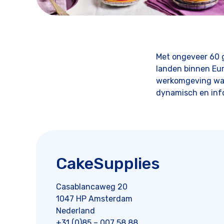
Met ongeveer 60 
landen binnen Eur
werkomgeving waar
dynamisch en info
CakeSupplies
Casablancaweg 20
1047 HP Amsterdam
Nederland
+31 (0)85 – 007 58 88